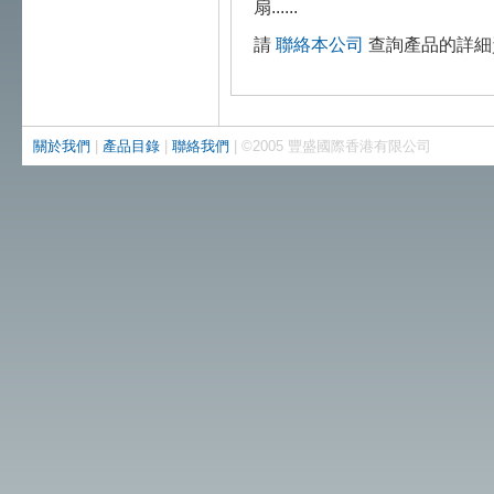
扇......
請
聯絡本公司
查詢產品的詳細
關於我們
|
產品目錄
|
聯絡我們
| ©2005 豐盛國際香港有限公司